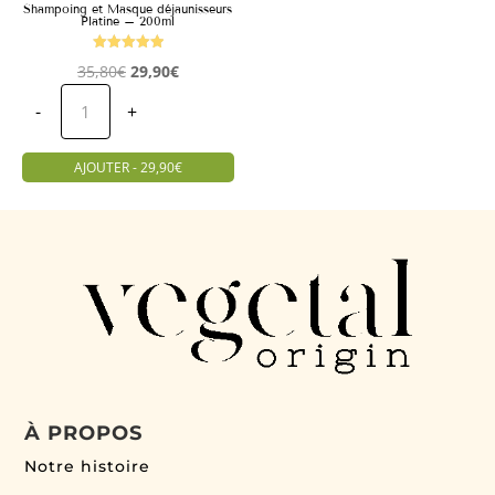
Shampoing et Masque déjaunisseurs
Platine – 200ml
Note
Le
Le
35,80
€
29,90
€
5.00
quantité
sur 5
prix
prix
de
-
+
Shampoing
initial
actuel
et
était :
est :
Masque
déjaunisseurs
AJOUTER - 29,90€
35,80€.
29,90€.
Platine
-
200ml
À PROPOS
Notre histoire