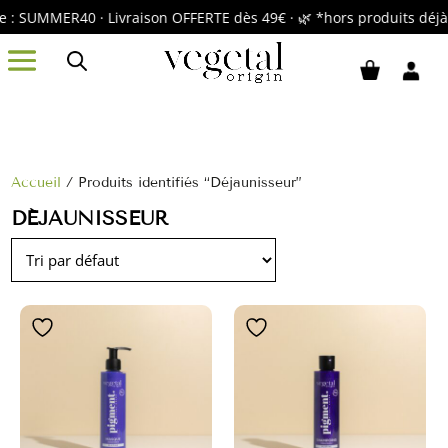
 : SUMMER40 · Livraison OFFERTE dès 49€ · 🌿 *hors produits déj
Accueil
/ Produits identifiés “Déjaunisseur”
DÉJAUNISSEUR