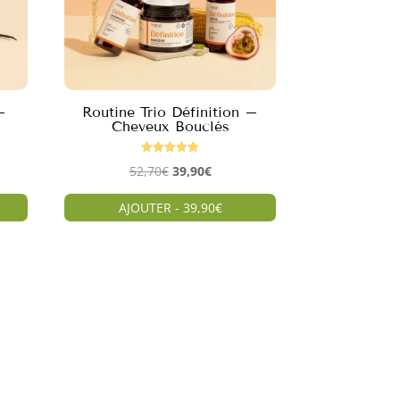
–
Routine Trio Définition –
Cheveux Bouclés
Note
Le
Le
52,70
€
39,90
€
5.00
sur 5
prix
prix
AJOUTER - 39,90€
initial
actuel
était :
est :
.
52,70€.
39,90€.