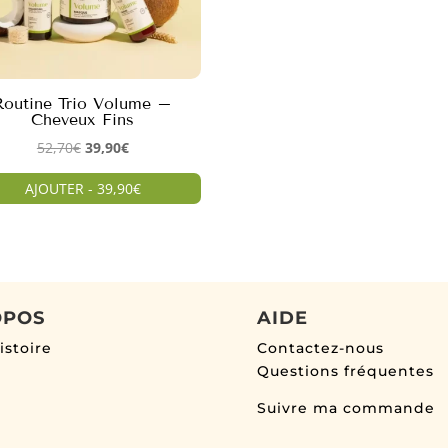
Routine Trio Volume –
Cheveux Fins
Le
Le
52,70
€
39,90
€
prix
prix
AJOUTER - 39,90€
initial
actuel
était :
est :
52,70€.
39,90€.
OPOS
AIDE
istoire
Contactez-nous
Questions fréquentes
Suivre ma commande