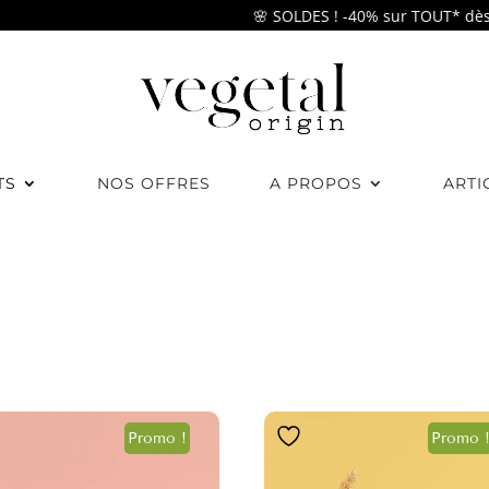
🌸 SOLDES ! -40% sur TOUT* dès 49€ d
TS
NOS OFFRES
A PROPOS
ARTI
Promo !
Promo 