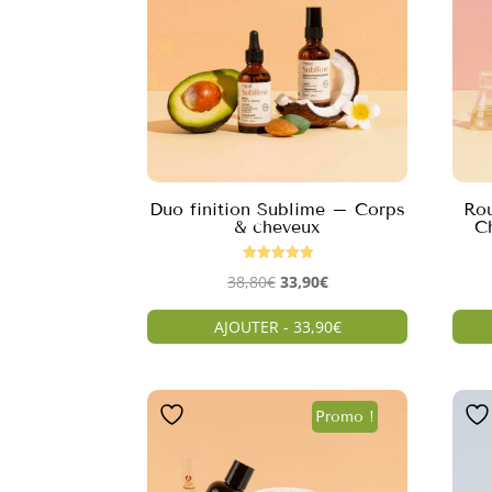
Duo finition Sublime – Corps
Ro
& cheveux
C
Note
Le
Le
38,80
€
33,90
€
5.00
sur 5
prix
prix
AJOUTER - 33,90€
initial
actuel
était :
est :
38,80€.
33,90€.
Promo !