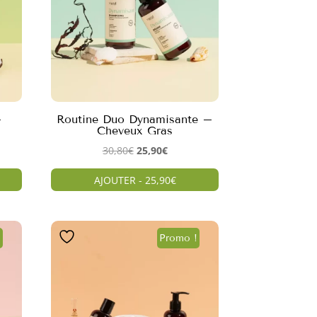
–
Routine Duo Dynamisante –
Cheveux Gras
Le
Le
30,80
€
25,90
€
prix
prix
AJOUTER - 25,90€
initial
actuel
était :
est :
.
30,80€.
25,90€.
!
Promo !