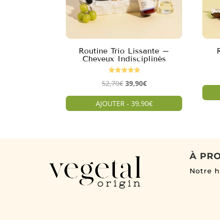
Routine Trio Lissante –
Cheveux Indisciplinés
Note
Le
Le
52,70
€
39,90
€
5.00
sur 5
prix
prix
AJOUTER - 39,90€
initial
actuel
était :
est :
52,70€.
39,90€.
À PR
Notre h