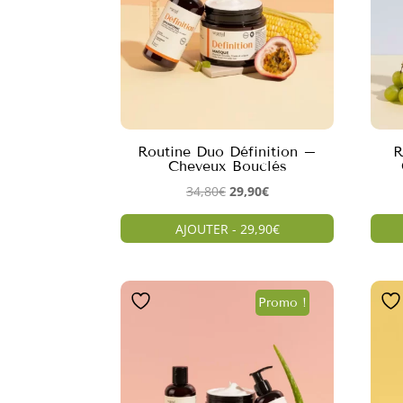
Routine Duo Définition –
R
Cheveux Bouclés
Le
Le
34,80
€
29,90
€
prix
prix
AJOUTER - 29,90€
initial
actuel
était :
est :
34,80€.
29,90€.
Promo !