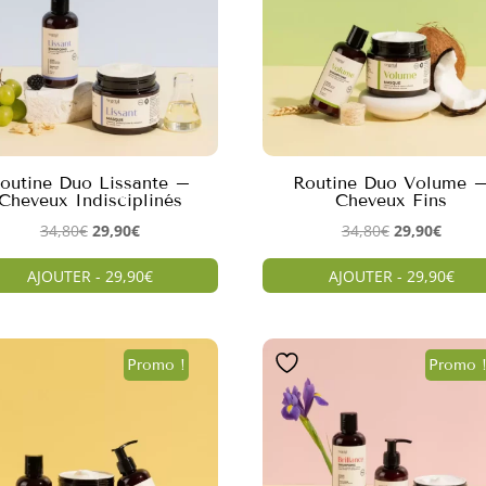
outine Duo Lissante –
Routine Duo Volume 
Cheveux Indisciplinés
Cheveux Fins
Le
Le
Le
Le
34,80
€
29,90
€
34,80
€
29,90
€
prix
prix
prix
prix
AJOUTER - 29,90€
AJOUTER - 29,90€
initial
actuel
initial
actuel
était :
est :
était :
est :
34,80€.
29,90€.
34,80€.
29,90€
Promo !
Promo 