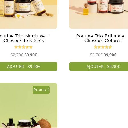
outine Trio Nutritive –
Routine Trio Brillance 
Cheveux très Secs
Cheveux Colorés
Note
Note
Le
Le
Le
Le
52,70
€
39,90
€
52,70
€
39,90
€
5.00
5.00
sur 5
sur 5
prix
prix
prix
prix
AJOUTER - 39,90€
AJOUTER - 39,90€
initial
actuel
initial
actuel
était :
est :
était :
est :
52,70€.
39,90€.
52,70€.
39,90€
Promo !