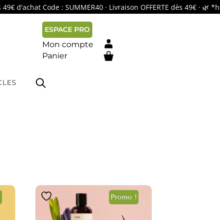
'achat Code : SUMMER40 · Livraison OFFERTE dès 49€ · 🌿 *hors p
ESPACE PRO
Mon compte
Panier
#
CLES
!
Promo !