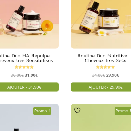
utine Duo HA Repulpe –
Routine Duo Nutritive 
heveux très Sensibilisés
Cheveux très Secs
Note
Note
Le
Le
Le
Le
36,80
€
31,90
€
34,80
€
29,90
€
5.00
5.00
sur 5
sur 5
prix
prix
prix
prix
AJOUTER - 31,90€
AJOUTER - 29,90€
initial
actuel
initial
actuel
était :
est :
était :
est :
36,80€.
31,90€.
34,80€.
29,90€
Promo !
Promo 