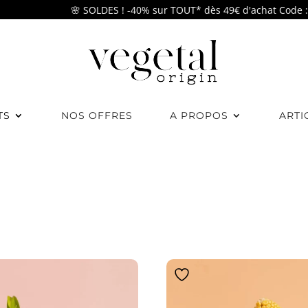
🌸 SOLDES ! -40% sur TOUT* dès 49€ d'achat Code : SU
TS
NOS OFFRES
A PROPOS
ARTI