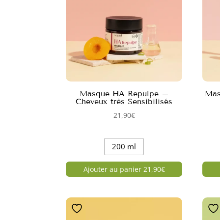
Masque HA Repulpe –
Mas
Cheveux très Sensibilisés
21,90
€
200 ml
Ajouter au panier 21,90€
Ce
Ce
produit
produ
a
a
plusieurs
plusi