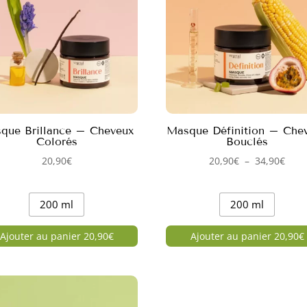
que Brillance – Cheveux
Masque Définition – Che
Colorés
Bouclés
Plag
20,90
€
20,90
€
–
34,90
€
de
prix 
200 ml
200 ml
20,9
à
Ajouter au panier 20,90€
Ajouter au panier 20,90€
34,9
Ce
it
produit
a
eurs
plusieurs