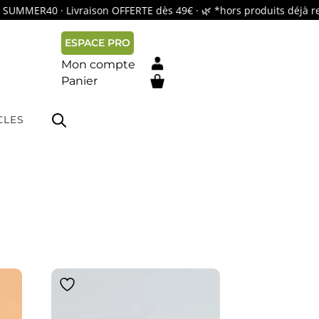
MMER40 · Livraison OFFERTE dès 49€ · 🌿 *hors produits déjà re
ESPACE PRO
Mon compte
Panier
#
CLES