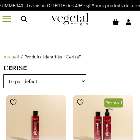
SUMMER40 · Livraison OFFERTE dès 49€ · 🌿 *hors produits déjà 
Accueil
/ Produits identifiés “Cerise”
CERISE
Promo !