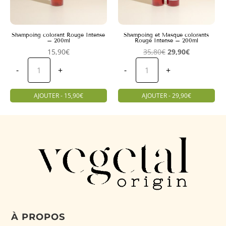
Shampoing colorant Rouge Intense
Shampoing et Masque colorants
– 200ml
Rouge Intense – 200ml
Le
Le
15,90
€
35,80
€
29,90
€
quantité
quantité
prix
prix
de
de
-
+
-
+
Shampoing
Shampoing
initial
actuel
colorant
et
était :
est :
Rouge
Masque
Intense
colorants
AJOUTER - 15,90€
AJOUTER - 29,90€
35,80€.
29,90€.
-
Rouge
200ml
Intense
-
200ml
À PROPOS