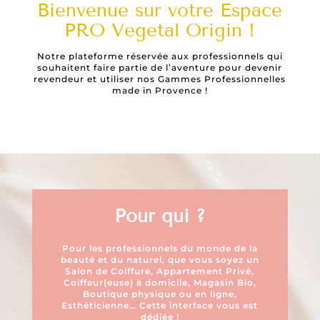
Bienvenue sur votre Espace
PRO Vegetal Origin !
Notre plateforme réservée aux professionnels qui
souhaitent faire partie de l’aventure pour devenir
revendeur et utiliser nos Gammes Professionnelles
made in Provence !
Pour qui ?
Pour les professionnels du monde de la
beauté et du naturel, que vous soyez un
Salon de Coiffure, Appartement Privé,
Coiffeur(euse) à domicile, Magasin Bio,
Boutique physique ou en ligne,
Esthéticienne… Cette interface vous est
dédiée !