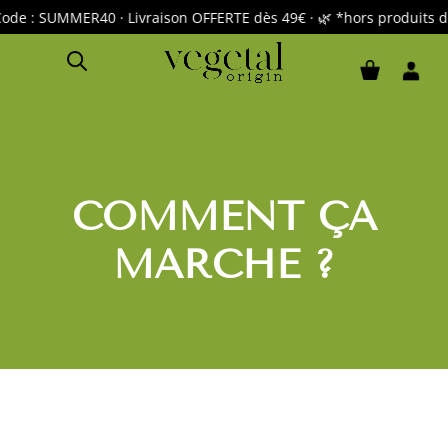
: SUMMER40 · Livraison OFFERTE dès 49€ · 🌿 *hors produits déj
COMMENT ÇA
MARCHE ?