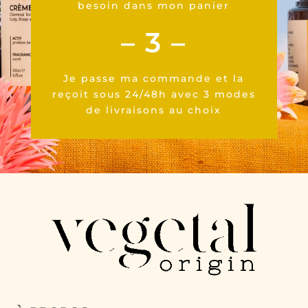
besoin dans mon panier
– 3 –
Je passe ma commande et la
reçoit sous 24/48h avec 3 modes
de livraisons au choix