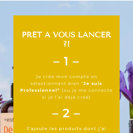
PRÊT À VOUS LANCER
?!
– 1 –
Je crée mon compte en
sélectionnant bien “
Je suis
Professionnel”
(ou je me connecte
si je l’ai déjà créé)
– 2 –
J’ajoute les produits dont j’ai