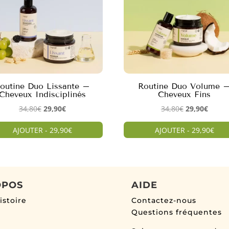
outine Duo Lissante –
Routine Duo Volume 
Cheveux Indisciplinés
Cheveux Fins
Le
Le
Le
Le
34,80
€
29,90
€
34,80
€
29,90
€
prix
prix
prix
prix
AJOUTER - 29,90€
AJOUTER - 29,90€
initial
actuel
initial
actuel
était :
est :
était :
est :
34,80€.
29,90€.
34,80€.
29,90€
OPOS
AIDE
istoire
Contactez-nous
Questions fréquentes