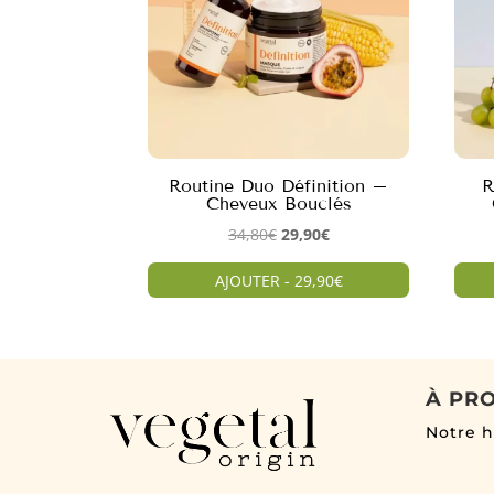
Routine Duo Définition –
R
Cheveux Bouclés
Le
Le
34,80
€
29,90
€
prix
prix
AJOUTER - 29,90€
initial
actuel
était :
est :
34,80€.
29,90€.
À PR
Notre h