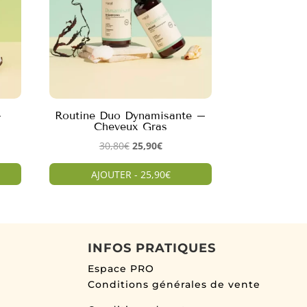
–
Routine Duo Dynamisante –
Cheveux Gras
Le
Le
30,80
€
25,90
€
prix
prix
AJOUTER - 25,90€
initial
actuel
était :
est :
.
30,80€.
25,90€.
INFOS PRATIQUES
Espace PRO
Conditions générales de vente