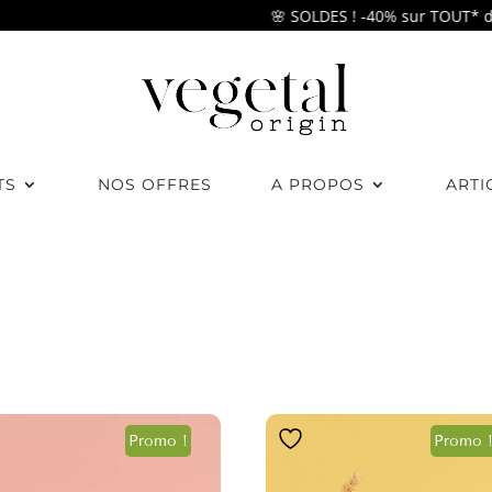
🌸 SOLDES ! -40% sur TOUT* dès 4
TS
NOS OFFRES
A PROPOS
ARTI
Promo !
Promo 