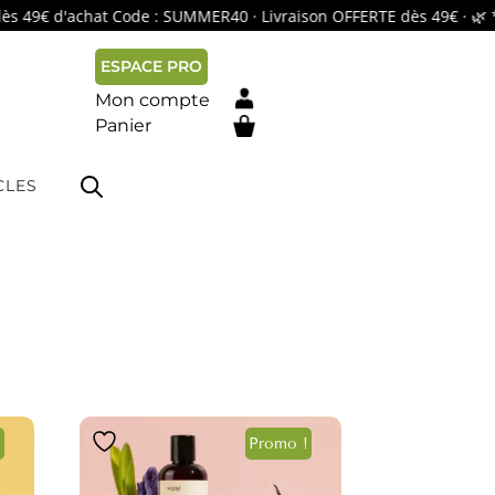
9€ d'achat Code : SUMMER40 · Livraison OFFERTE dès 49€ · 🌿 *h
ESPACE PRO
Mon compte
Panier
#
CLES
!
Promo !