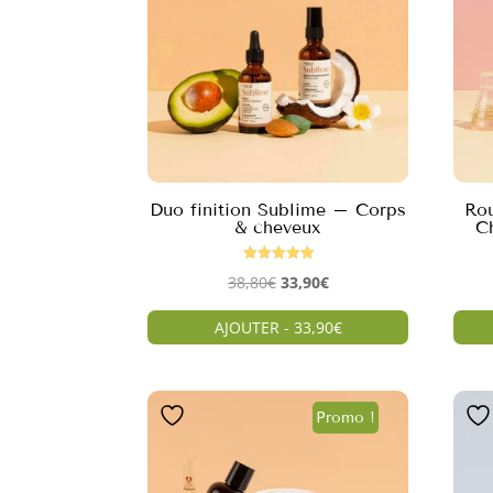
Duo finition Sublime – Corps
Ro
& cheveux
C
Note
Le
Le
38,80
€
33,90
€
5.00
sur 5
prix
prix
AJOUTER - 33,90€
initial
actuel
était :
est :
38,80€.
33,90€.
Promo !