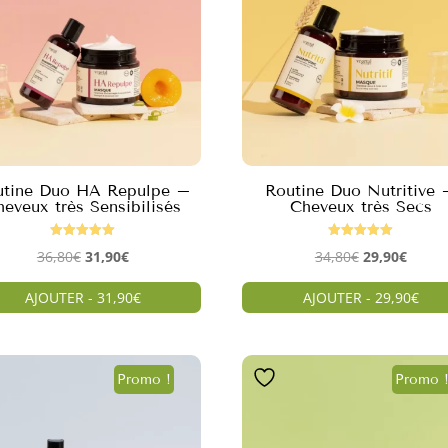
utine Duo HA Repulpe –
Routine Duo Nutritive 
heveux très Sensibilisés
Cheveux très Secs
Note
Note
Le
Le
Le
Le
36,80
€
31,90
€
34,80
€
29,90
€
5.00
5.00
sur 5
sur 5
prix
prix
prix
prix
AJOUTER - 31,90€
AJOUTER - 29,90€
initial
actuel
initial
actuel
était :
est :
était :
est :
36,80€.
31,90€.
34,80€.
29,90€
Promo !
Promo 