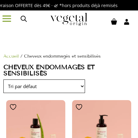
aison OFFERTE dès 49€ · 🌿 *hors produits déjà remisés
Accueil
/ Cheveux endommagés et sensibilisés
CHEVEUX ENDOMMAGÉS ET
SENSIBILISÉS